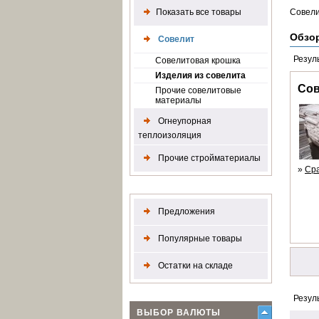
Показать все товары
Совел
Обзо
Совелит
Резул
Совелитовая крошка
Изделия из совелита
Сов
Прочие совелитовые
материалы
Огнеупорная
теплоизоляция
Прочие стройматериалы
»
Ср
Предложения
Популярные товары
Остатки на складе
Резул
ВЫБОР ВАЛЮТЫ