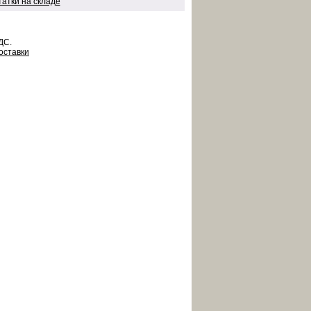
татки на складе
ДС.
оставки