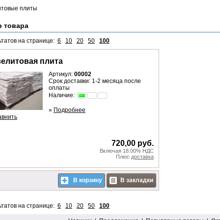
итовые плиты
р товара
ьтатов на странице:
6
10
20
50
100
елитовая плита
Артикул:
00002
Срок доставки: 1-2 месяца после
оплаты
Наличие:
»
Подробнее
авнить
720,00 руб.
Включая 18.00% НДС
Плюс
доставка
В корзину
В закладки
ьтатов на странице:
6
10
20
50
100