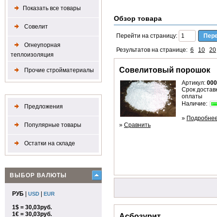
Показать все товары
Обзор товара
Совелит
Перейти на страницу:
Огнеупорная
Результатов на странице:
6
10
20
теплоизоляция
Совелитовый порошок
Прочие стройматериалы
Артикул:
000
Срок доставк
оплаты
Наличие:
Предложения
»
Подробне
Популярные товары
»
Сравнить
Остатки на складе
ВЫБОР ВАЛЮТЫ
РУБ
|
|
USD
EUR
1$ = 30,03руб.
1€ = 30,03руб.
Асбозурит