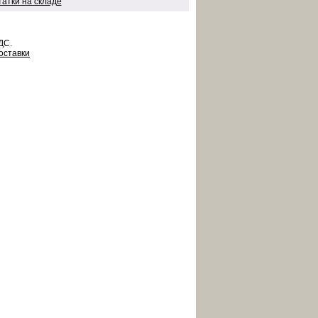
татки на складе
ДС.
оставки