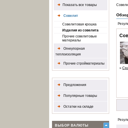
Показать все товары
Совел
Обзо
Совелит
Резул
Совелитовая крошка
Изделия из совелита
Сов
Прочие совелитовые
материалы
Огнеупорная
теплоизоляция
Прочие стройматериалы
»
Ср
Предложения
Популярные товары
Остатки на складе
Резул
ВЫБОР ВАЛЮТЫ