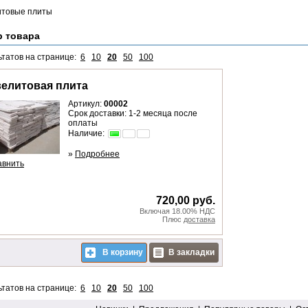
итовые плиты
р товара
ьтатов на странице:
6
10
20
50
100
елитовая плита
Артикул:
00002
Срок доставки: 1-2 месяца после
оплаты
Наличие:
»
Подробнее
авнить
720,00 руб.
Включая 18.00% НДС
Плюс
доставка
В корзину
В закладки
ьтатов на странице:
6
10
20
50
100