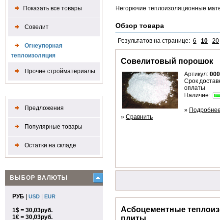
Показать все товары
Негорючие теплоизоляционные мат
Обзор товара
Совелит
Результатов на странице:
6
10
20
Огнеупорная
теплоизоляция
Совелитовый порошок
Прочие стройматериалы
Артикул:
000
Срок доставк
оплаты
Наличие:
Предложения
»
Подробне
»
Сравнить
Популярные товары
Остатки на складе
ВЫБОР ВАЛЮТЫ
РУБ
|
|
USD
EUR
Асбоцементные теплои
1$ = 30,03руб.
1€ = 30,03руб.
плиты