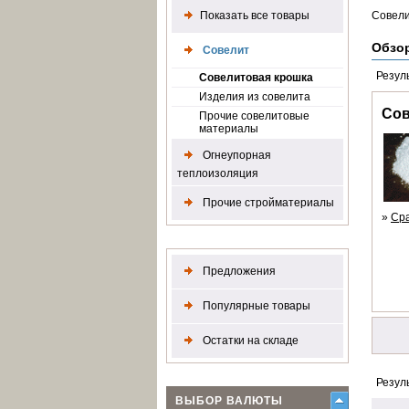
Показать все товары
Совели
Обзо
Совелит
Резул
Совелитовая крошка
Изделия из совелита
Сов
Прочие совелитовые
материалы
Огнеупорная
теплоизоляция
Прочие стройматериалы
»
Ср
Предложения
Популярные товары
Остатки на складе
Резул
ВЫБОР ВАЛЮТЫ