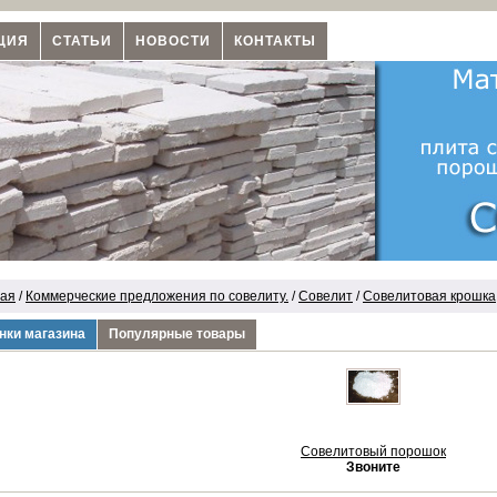
ЦИЯ
СТАТЬИ
НОВОСТИ
КОНТАКТЫ
ная
/
Коммерческие предложения по совелиту.
/
Совелит
/
Совелитовая крошка
нки магазина
Популярные товары
Совелитовый порошок
Звоните