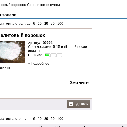
товый порошок. Совелитовые смеси
р товара
ьтатов на странице:
6
10
20
50
100
елитовый порошок
Артикул:
00001
Срок доставки: 5-15 раб. дней после
оплаты
Наличие:
»
Подробнее
авнить
Звоните
Детали
ьтатов на странице:
6
10
20
50
100