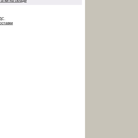
татки на складе
ДС.
оставки