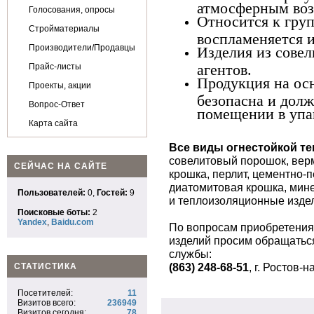
атмосферным воз
Голосования, опросы
Относится к груп
Стройматериалы
воспламеняется и
Производители/Продавцы
Изделия из совел
Прайс-листы
агентов.
Продукция на осн
Проекты, акции
безопасна и долж
Вопрос-Ответ
помещении в упа
Карта сайта
Все виды огнестойкой т
совелитовый порошок, вер
СЕЙЧАС НА САЙТЕ
крошка, перлит, цементно-
диатомитовая крошка, мин
Пользователей:
0,
Гостей:
9
и теплоизоляционные изде
Поисковые боты:
2
Yandex
,
Baidu.com
По вопросам приобретения
изделий просим обращатьс
службы:
(863) 248-68-51
, г. Ростов-
СТАТИСТИКА
Посетителей:
11
Визитов всего:
236949
Визитов сегодня:
78