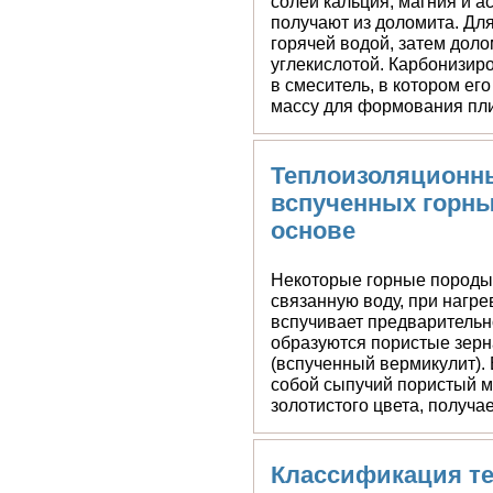
Совелит — материал, сост
солей кальция, магния и а
получают из доломита. Дл
горячей водой, затем дол
углекислотой. Карбонизир
в смеситель, в котором ег
массу для формования плит
Теплоизоляционн
вспученных горны
основе
Некоторые горные породы
связанную воду, при нагре
вспучивает предварительно
образуются пористые зерн
(вспученный вермикулит).
собой сыпучий пористый м
золотистого цвета, получае