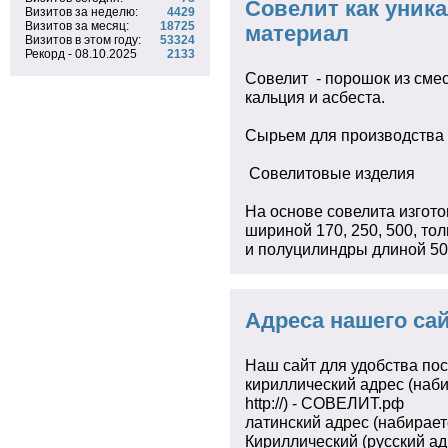
Совелит как уни
Визитов за неделю:
4429
Визитов за месяц:
18725
материал
Визитов в этом году:
53324
Рекорд - 08.10.2025
2133
Совелит - порошок из смес
кальция и асбеста.
Сырьем для производства 
Совелитовые изделия
На основе совелита изгот
шириной 170, 250, 500, то
и полуцилиндры длиной 500
Адреса нашего сай
Наш сайт для удобства пос
кириллический адрес (наб
http://) - СОВЕЛИТ.рф
латинский адрес (набирает
Кириллический (русский ад