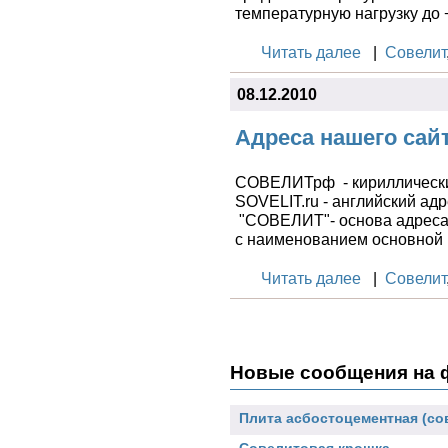
асбест . Совелит применяют
средне-температурных пече
температурную нагрузку до 
Читать далее
|
Совелит
08.12.2010
Адреса нашего сайт
СОВЕЛИТрф - кириллический
SOVELIT.ru - английский ад
"СОВЕЛИТ"- основа адреса 
с наименованием основной 
Читать далее
|
Совелит
Новые сообщения на
Плита асбостоцементная (