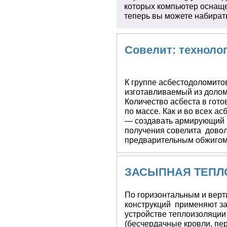
которых компьютер оснаще
теперь вы можете набирать 
Совелит: техноло
свойства
К группе асбестодоломит
относится совелит, изгота
6-го сорта. Количество ас
превышать 15% по массе. 
материалах, его роль — с
Технология получения сов
связана с предварительны
ЗАСЫПНАЯ ТЕПЛ
По горизонтальным и вер
конструкций применяют 
устройстве теплоизоляции