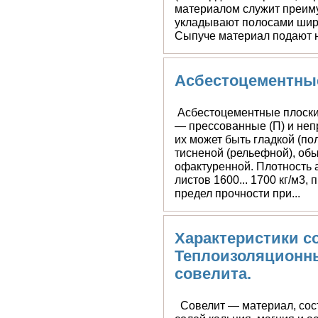
(бесчердачные кровли, пе
материалом служит преиму
укладывают полосами шири
Сыпуче материал подают н
Асбестоцементны
Асбестоцементные плоские
— прессованные (П) и неп
их может быть гладкой (п
тисненой (рельефной), обы
офактуренной. Плотность
листов 1600... 1700 кг/м3,
предел прочности при...
Характеристики с
Теплоизоляционны
совелита.